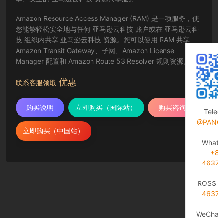
Amazon Resource Access Manager (RAM) 是一项服务，使
您能够轻松安全地与任何 亚马逊云科技 账户或在 亚马逊云科
技 组织内共享 亚马逊云科技 资源。您可以使用 RAM 共享
Amazon Transit Gateway、子网、Amazon License
Manager 配置和 Amazon Route 53 Resolver 规则资源。
优惠
联系客服领取
购买说明
立即购买（国际站）
购买咨询
Tel
@PAN
立即购买（中国站）
Wha
+
463
ROSS 
463
WeCha