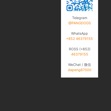
Telegram
@PANGDOGS
WhatsApp
+852 46379155
ROSS (+852)
46379155
WeChat / 微信
dapeng87000