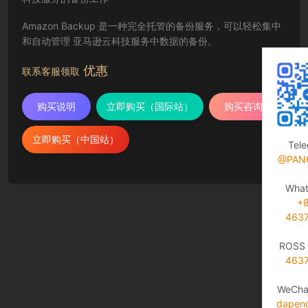
Amazon Backup 是一种完全托管的备份服务，可以轻松集中
和自动管理 亚马逊云科技服务中数据的备份。
优惠
联系客服领取
购买说明
立即购买（国际站）
购买咨询
立即购买（中国站）
Tel
@PAN
Wha
+
463
ROSS 
463
WeCha
dapen