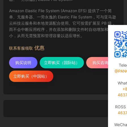
Amazon Elastic File System (Amazon EFS) 提供了一个简
单、无服务器、一劳永逸的 Elastic File System，可与亚马逊
云科技云服务和本地资源配合使用。它可按需扩展至 PB 级，
而不会中断应用程序，并在添加和删除文件时自动增加和缩
小，从而无需预置和管理容量以适应增长。
优惠
联系客服领取
购买说明
立即购买（国际站）
购买咨询
Tel
@PAN
立即购买（中国站）
Wha
+
463
ROSS 
463
WeCha