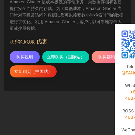
Amazon Glacier 是成本极低的存储服务，为数据存档和备份
提供安全而持久的存储。为了降低成本，Amazon Glacier 专
门针对不经常访问的数据以及可以接受数小时检索时间的数据
进行了优化。利用 Amazon Glacier，客户可以可靠地存储大
量或少量数据。
优惠
联系客服领取
购买说明
立即购买（国际站）
购买咨询
Tel
立即购买（中国站）
@PAN
Wha
+
463
ROSS 
463
WeCha