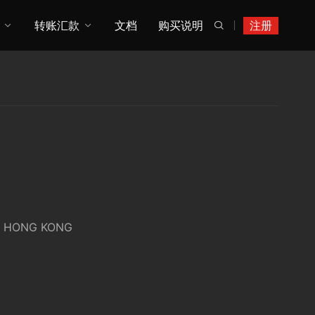
转账汇款
文档
购买说明
注册

N, HONG KONG