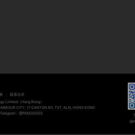
务
联系方式
ogy Limited（Hong Kong）
HARBOUR CITY, 17 CANTON RD, TST, KLN, HONG KONG
 / Telegram：@PANGDOGS
@P