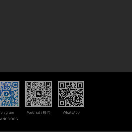
Telegram
WeChat / 微信
WhatsApp
ANGDOGS