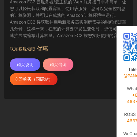
Amazon EC2 云服务器/云主机的 Web 服务接口非常简单，让
您可以轻松获取和配置容量。使用该服务，您可以完全控制您
的计算资源，并可以在成熟的 Amazon 计算环境中运行。
Amazon EC2 将获取并启动新服务器实例所需要的时间缩短至
几分钟，这样一来，在您的计算要求发生变化时，您便可以快
速扩展或缩减计算容量。Amazon EC2 按您实际使用的容量收
费，改变了计算的成本结算方式。Amazon EC2 云服务器还为
优惠
开发人员提供了创建故障恢复应用程序以及排除常见故障情况
联系客服领取
的工具。
购买说明
购买咨询
Tel
@PAN
立即购买（国际站）
Wha
+
463
ROSS 
463
WeCha