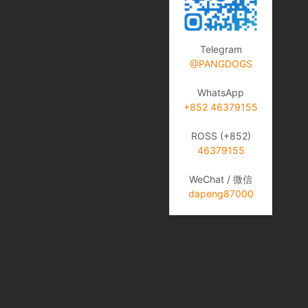
Telegram
@PANGDOGS
WhatsApp
+852 46379155
ROSS (+852)
46379155
WeChat / 微信
dapeng87000