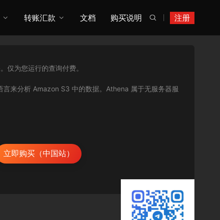
转账汇款
文档
购买说明
注册

果。仅为您运行的查询付费。
言来分析 Amazon S3 中的数据。Athena 属于无服务器服
立即购买（中国站）