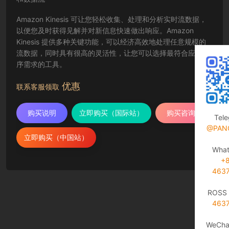
Amazon Kinesis 可让您轻松收集、处理和分析实时流数据，
以便您及时获得见解并对新信息快速做出响应。Amazon
Kinesis 提供多种关键功能，可以经济高效地处理任意规模的
流数据，同时具有很高的灵活性，让您可以选择最符合应用程
序需求的工具。
优惠
联系客服领取
购买说明
立即购买（国际站）
购买咨询
Tel
@PAN
立即购买（中国站）
Wha
+
463
ROSS 
463
WeCha