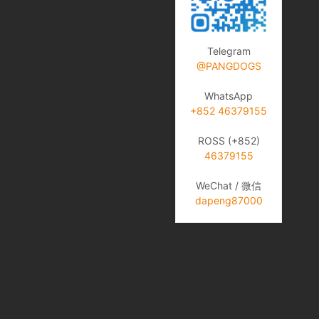
Telegram
@PANGDOGS
WhatsApp
+852 46379155
ROSS (+852)
46379155
WeChat / 微信
dapeng87000