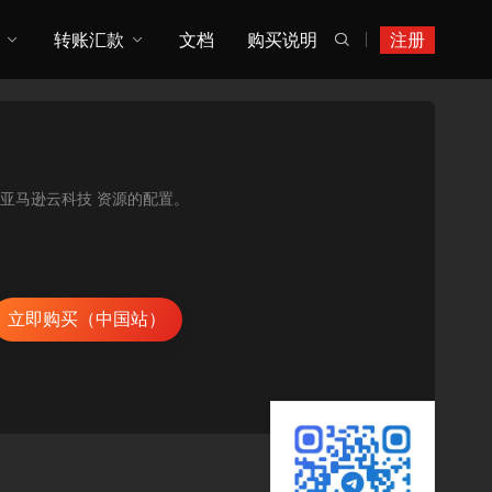
转账汇款
文档
购买说明
注册

的 亚马逊云科技 资源的配置。
立即购买（中国站）