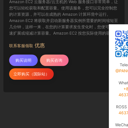
Amazon EC2 云服务器/云主机的 Web 服务接口非常简单，让
您可以轻松获取和配置容量。使用该服务，您可以完全控制您
的计算资源，并可以在成熟的 Amazon 计算环境中运行。
Amazon EC2 将获取并启动新服务器实例所需要的时间缩短至
几分钟，这样一来，在您的计算要求发生变化时，您便可以快
速扩展或缩减计算容量。Amazon EC2 按您实际使用的容量收
费，改变了计算的成本结算方式。Amazon EC2 云服务器还为
优惠
开发人员提供了创建故障恢复应用程序以及排除常见故障情况
联系客服领取
的工具。
购买说明
购买咨询
Tel
@PAN
立即购买（国际站）
Wha
+
463
ROSS 
463
WeCha