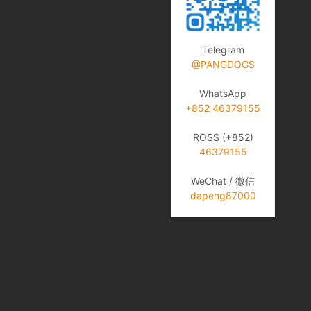
Telegram
@PANGDOGS
WhatsApp
+852 46379155
ROSS (+852)
46379155
WeChat / 微信
dapeng87000