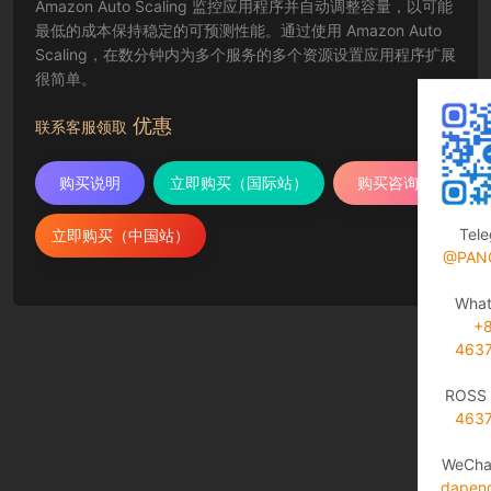
Amazon Auto Scaling 监控应用程序并自动调整容量，以可能
最低的成本保持稳定的可预测性能。通过使用 Amazon Auto
Scaling，在数分钟内为多个服务的多个资源设置应用程序扩展
很简单。
优惠
联系客服领取
购买说明
立即购买（国际站）
购买咨询
Tel
立即购买（中国站）
@PAN
Wha
+
463
ROSS 
463
WeCha
dapen