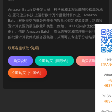
Amazon Batch 使开发人员、科学家和工程师能够轻松高效地
在 亚马逊云科技 上运行数十万个批量计算作业。Amazon
Batch 根据提交的批处理作业的数量和特定资源要求，动态预
置计算资源的最佳数量和类型（例如，CPU 或内存优化型实
例）。借助 Amazon Batch，您无需安装和管理用于运行作业
的批量计算软件或服务器集群，从而可以专注于分析结果和解
决问题。Amazon Batch 能够运用各种 亚马逊云科技计算服务
优惠
和功能（如 Amazon EC2 和 Spot 实例）来规划、安排和执行
联系客服领取
批量计算工作负载。
Tel
购买说明
立即购买（国际站）
购买咨询
@PAN
立即购买（中国站）
Wha
+
463
ROSS 
463
WeCha