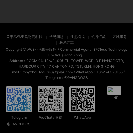
关于AWS亚马逊云科技
常见问题
注册模式
银行汇款
区域服务
联系方式
Copyright ©
AWS亚马逊云服务
/ Commercial Agent :
87Cloud Technology
Limited（Hong Kong）
Address：ROOM 06, 13A/F., SOUTH TOWER, WORLD FINANCE CTR,
HARBOUR CITY, 17 CANTON RD, TST, KLN, HONG KONG
E-mail：tonyzhou.lee0818@gmail.com / WhatsApp：+852 46379155 /
Telegram：@PANGDOGS
LINE
Telegram
WeChat / 微信
WhatsApp
@PANGDOGS