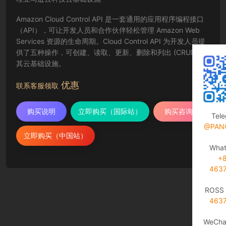
Amazon Cloud Control API 是一套通用的应用程序编程接口
（API），可让开发人员和合作伙伴轻松管理 Amazon Web
Services 资源的生命周期。Cloud Control API 为开发人员提
供了五种操作，可创建、读取、更新、删除和列出 (CRUDL)
其云基础设施。
优惠
联系客服领取
购买说明
立即购买（国际站）
购买咨询
Tel
@PAN
立即购买（中国站）
Wha
+
463
ROSS 
463
WeCha