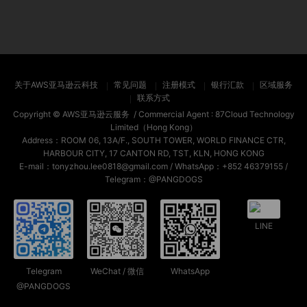
关于AWS亚马逊云科技
常见问题
注册模式
银行汇款
区域服务
联系方式
Copyright ©
AWS亚马逊云服务
/ Commercial Agent :
87Cloud Technology
Limited（Hong Kong）
Address：ROOM 06, 13A/F., SOUTH TOWER, WORLD FINANCE CTR,
HARBOUR CITY, 17 CANTON RD, TST, KLN, HONG KONG
E-mail：tonyzhou.lee0818@gmail.com / WhatsApp：+852 46379155 /
Telegram：@PANGDOGS
LINE
Telegram
WeChat / 微信
WhatsApp
@PANGDOGS