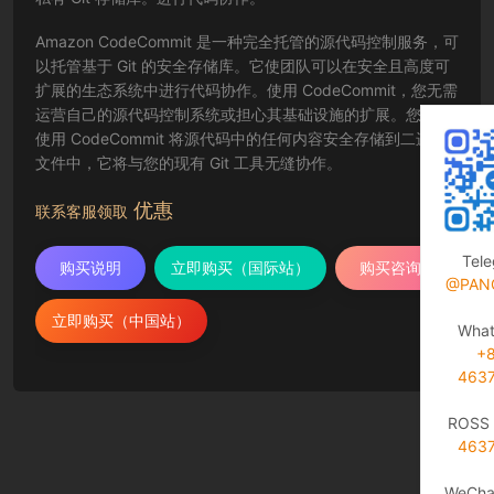
Amazon CodeCommit 是一种完全托管的源代码控制服务，可
以托管基于 Git 的安全存储库。它使团队可以在安全且高度可
扩展的生态系统中进行代码协作。使用 CodeCommit，您无需
运营自己的源代码控制系统或担心其基础设施的扩展。您可以
使用 CodeCommit 将源代码中的任何内容安全存储到二进制
文件中，它将与您的现有 Git 工具无缝协作。
优惠
联系客服领取
Tel
购买说明
立即购买（国际站）
购买咨询
@PAN
立即购买（中国站）
Wha
+
463
ROSS 
463
WeCha