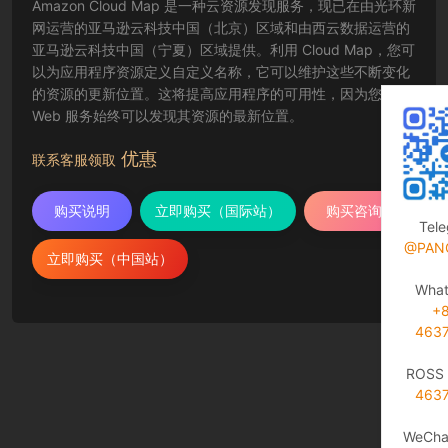
Amazon Cloud Map 是一种云资源发现服务，现已在由光环新
网运营的亚马逊云科技中国（北京）区域和由西云数据运营的
亚马逊云科技中国（宁夏）区域提供。利用 Cloud Map，您可
以为应用程序资源定义自定义名称，它可以维护这些不断变化
的资源的更新位置。这将提高应用程序的可用性，因为您的
Web 服务始终可以发现其资源的最新位置。
优惠
联系客服领取
购买说明
立即购买（国际站）
购买咨询
Tel
@PAN
立即购买（中国站）
Wha
+
463
ROSS 
463
WeCha