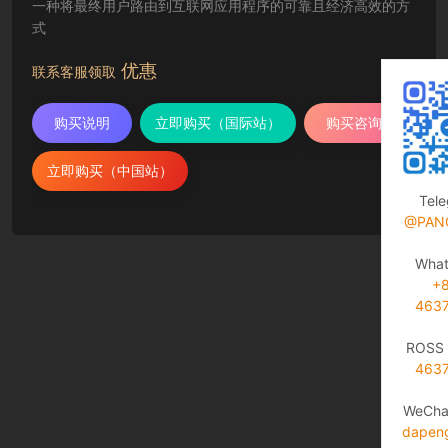
一种将最终用户路由到互联网应用程序的可靠且经济高效的方
式
优惠
联系客服领取
购买说明
立即购买（国际站）
购买咨询
立即购买（中国站）
Tel
@PAN
Wha
+
463
ROSS 
463
WeCha
dapen