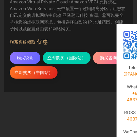
Amazon Virtual Private Cloud (Amazon VPC) 允许您在
Amazon Web Services 云中预置一个逻辑隔离分区，让您在
自己定义的虚拟网络中启动 亚马逊云科技 资源。您可以完全
掌控您的虚拟联网环境，包括选择自己的 IP 地址范围、创建
子网以及配置路由表和网络网关。
优惠
联系客服领取
购买说明
立即购买（国际站）
购买咨询
Tel
立即购买（中国站）
@PAN
Wha
+
463
ROSS 
463
WeCha