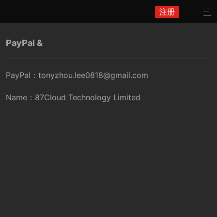
注册

PayPal &
PayPal：tonyzhou.lee0818@gmail.com
Name：87Cloud Technology Limited