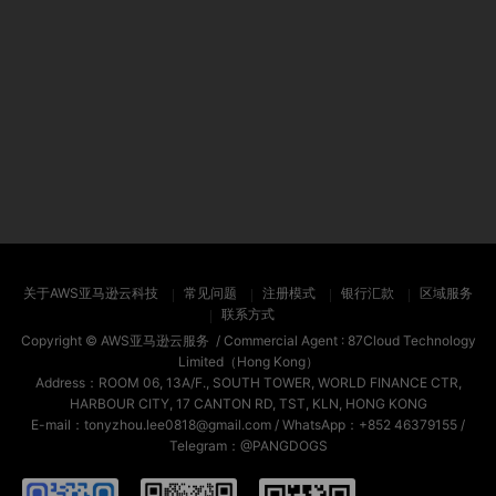
关于AWS亚马逊云科技
常见问题
注册模式
银行汇款
区域服务
联系方式
Copyright ©
AWS亚马逊云服务
/ Commercial Agent :
87Cloud Technology
Limited（Hong Kong）
Address：ROOM 06, 13A/F., SOUTH TOWER, WORLD FINANCE CTR,
HARBOUR CITY, 17 CANTON RD, TST, KLN, HONG KONG
E-mail：tonyzhou.lee0818@gmail.com / WhatsApp：+852 46379155 /
Telegram：@PANGDOGS