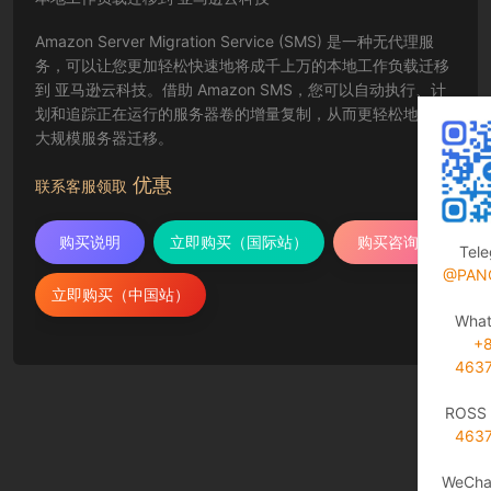
Amazon Server Migration Service (SMS) 是一种无代理服
务，可以让您更加轻松快速地将成千上万的本地工作负载迁移
到 亚马逊云科技。借助 Amazon SMS，您可以自动执行、计
划和追踪正在运行的服务器卷的增量复制，从而更轻松地协调
大规模服务器迁移。
优惠
联系客服领取
购买说明
立即购买（国际站）
购买咨询
Tel
@PAN
立即购买（中国站）
Wha
+
463
ROSS 
463
WeCha