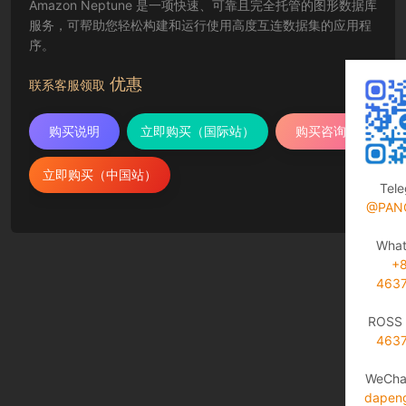
Amazon Neptune 是一项快速、可靠且完全托管的图形数据库
服务，可帮助您轻松构建和运行使用高度互连数据集的应用程
序。
优惠
联系客服领取
购买说明
立即购买（国际站）
购买咨询
立即购买（中国站）
Tel
@PAN
Wha
+
463
ROSS 
463
WeCha
dapen