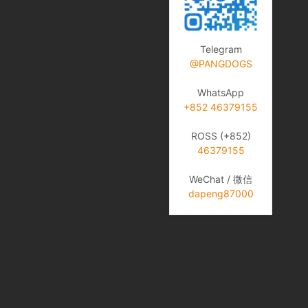
Telegram
@PANGDOGS
WhatsApp
+852 46379155
ROSS (+852)
46379155
WeChat / 微信
dapeng87000