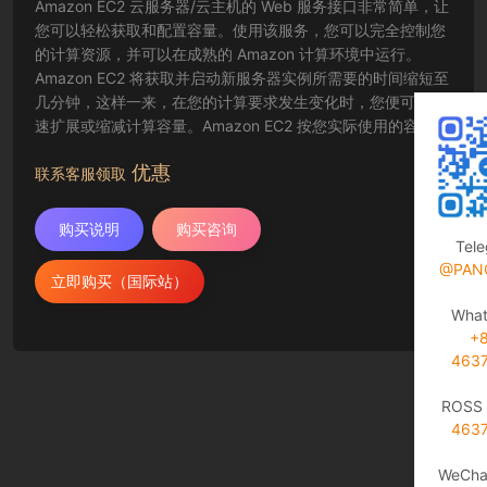
Amazon EC2 云服务器/云主机的 Web 服务接口非常简单，让
您可以轻松获取和配置容量。使用该服务，您可以完全控制您
的计算资源，并可以在成熟的 Amazon 计算环境中运行。
Amazon EC2 将获取并启动新服务器实例所需要的时间缩短至
几分钟，这样一来，在您的计算要求发生变化时，您便可以快
速扩展或缩减计算容量。Amazon EC2 按您实际使用的容量收
费，改变了计算的成本结算方式。Amazon EC2 云服务器还为
优惠
开发人员提供了创建故障恢复应用程序以及排除常见故障情况
联系客服领取
的工具。
购买说明
购买咨询
Tel
@PAN
立即购买（国际站）
Wha
+
463
ROSS 
463
WeCha