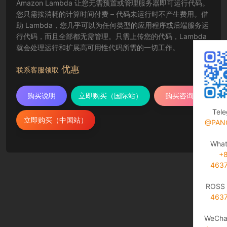
Amazon Lambda 让您无需预置或管理服务器即可运行代码。
您只需按消耗的计算时间付费 – 代码未运行时不产生费用。借
助 Lambda，您几乎可以为任何类型的应用程序或后端服务运
行代码，而且全部都无需管理。只需上传您的代码，Lambda
就会处理运行和扩展高可用性代码所需的一切工作。
优惠
联系客服领取
购买说明
立即购买（国际站）
购买咨询
Tel
立即购买（中国站）
@PAN
Wha
+
463
ROSS 
463
WeCha