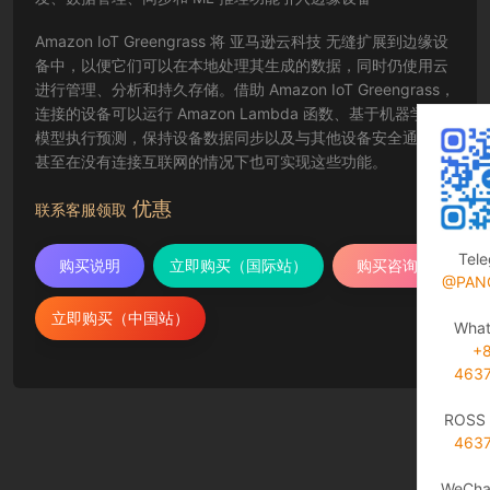
Amazon IoT Greengrass 将 亚马逊云科技 无缝扩展到边缘设
备中，以便它们可以在本地处理其生成的数据，同时仍使用云
进行管理、分析和持久存储。借助 Amazon IoT Greengrass，
连接的设备可以运行 Amazon Lambda 函数、基于机器学习
模型执行预测，保持设备数据同步以及与其他设备安全通信，
甚至在没有连接互联网的情况下也可实现这些功能。
优惠
联系客服领取
Tel
购买说明
立即购买（国际站）
购买咨询
@PAN
立即购买（中国站）
Wha
+
463
ROSS 
463
WeCha