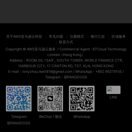
关于AWS亚马逊云科技
常见问题
注册模式
银行汇款
区域服务
联系方式
Copyright ©
AWS亚马逊云服务
/ Commercial Agent :
87Cloud Technology
Limited（Hong Kong）
Address：ROOM 06, 13A/F., SOUTH TOWER, WORLD FINANCE CTR,
HARBOUR CITY, 17 CANTON RD, TST, KLN, HONG KONG
E-mail：tonyzhou.lee0818@gmail.com / WhatsApp：+852 46379155 /
Telegram：@PANGDOGS
LINE
Telegram
WeChat / 微信
WhatsApp
@PANGDOGS