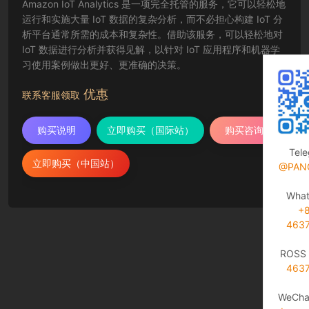
Amazon IoT Analytics 是一项完全托管的服务，它可以轻松地
运行和实施大量 IoT 数据的复杂分析，而不必担心构建 IoT 分
析平台通常所需的成本和复杂性。借助该服务，可以轻松地对
IoT 数据进行分析并获得见解，以针对 IoT 应用程序和机器学
习使用案例做出更好、更准确的决策。
优惠
联系客服领取
购买说明
立即购买（国际站）
购买咨询
Tel
立即购买（中国站）
@PAN
Wha
+
463
ROSS 
463
WeCha