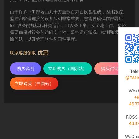
由于许多 IoT 部署由几十万至数百万台设备组成，因此跟踪、
监控和管理连接的设备队列非常重要。您需要确保在部署后
IoT 设备的规模和种类适合，且设备正常、安全地工作。您还
需要确保对设备的访问安全性、监控运行状况、检测和远程排
除问题，以及管理软件和固件更新。
优惠
联系客服领取
购买说明
立即购买（国际站）
购买咨询
Tel
@PAN
立即购买（中国站）
Wha
+
463
ROSS 
463
WeCha