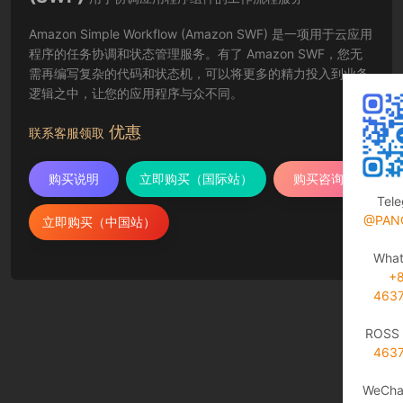
Amazon Simple Workflow (Amazon SWF) 是一项用于云应用
程序的任务协调和状态管理服务。有了 Amazon SWF，您无
需再编写复杂的代码和状态机，可以将更多的精力投入到业务
逻辑之中，让您的应用程序与众不同。
优惠
联系客服领取
购买说明
立即购买（国际站）
购买咨询
Tel
@PAN
立即购买（中国站）
Wha
+
463
ROSS 
463
WeCha