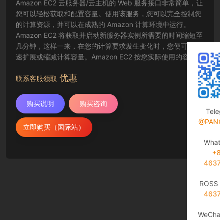
Amazon EC2 云服务器/云主机的 Web 服务接口非常简单，让
您可以轻松获取和配置容量。使用该服务，您可以完全控制您
的计算资源，并可以在成熟的 Amazon 计算环境中运行。
Amazon EC2 将获取并启动新服务器实例所需要的时间缩短至
几分钟，这样一来，在您的计算要求发生变化时，您便可以快
速扩展或缩减计算容量。Amazon EC2 按您实际使用的容量收
费，改变了计算的成本结算方式。Amazon EC2 云服务器还为
优惠
开发人员提供了创建故障恢复应用程序以及排除常见故障情况
联系客服领取
的工具。
购买说明
购买咨询
Tel
@PAN
立即购买（国际站）
Wha
+
463
ROSS 
463
WeCha