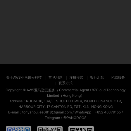
关于AWS亚马逊云科技
常见问题
注册模式
银行汇款
区域服务
联系方式
Copyright ©
AWS亚马逊云服务
/ Commercial Agent :
87Cloud Technology
Limited（Hong Kong）
Address：ROOM 06, 13A/F., SOUTH TOWER, WORLD FINANCE CTR,
HARBOUR CITY, 17 CANTON RD, TST, KLN, HONG KONG
E-mail：tonyzhou.lee0818@gmail.com / WhatsApp：+852 46379155 /
Telegram：@PANGDOGS